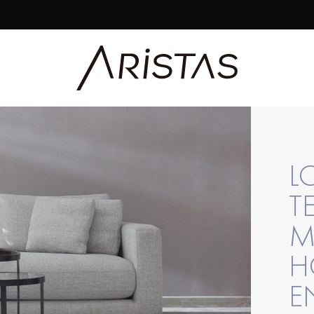
L
T
M
H
E