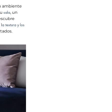
n ambiente
sala
tu
, un
Descubre
a textura y los
l
itados.