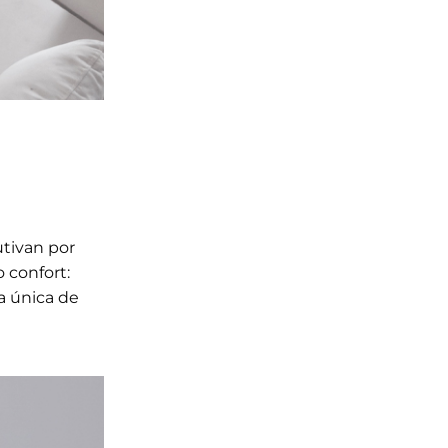
utivan por
 confort:
a única de