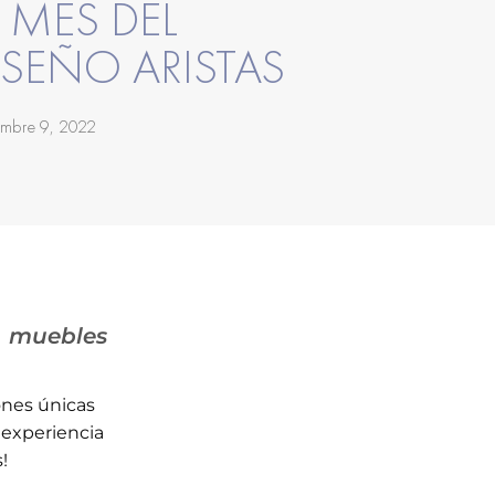
L MES DEL
ISEÑO ARISTAS
embre 9, 2022
e muebles
ones únicas
 experiencia
!