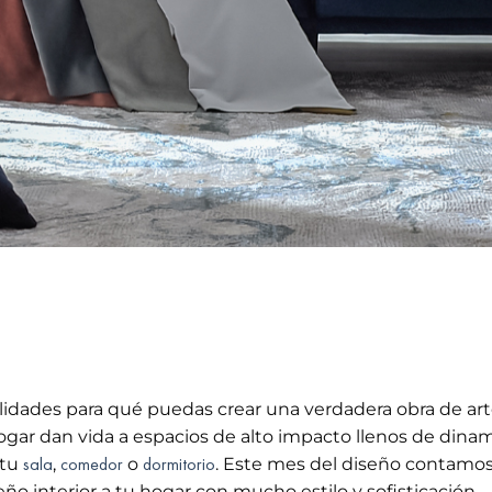
bilidades para qué puedas crear una verdadera obra de ar
gar dan vida a espacios de alto impacto llenos de dina
sala
comedor
dormitorio
 tu
,
o
. Este mes del diseño contamo
ño interior a tu hogar con mucho estilo y sofisticación.