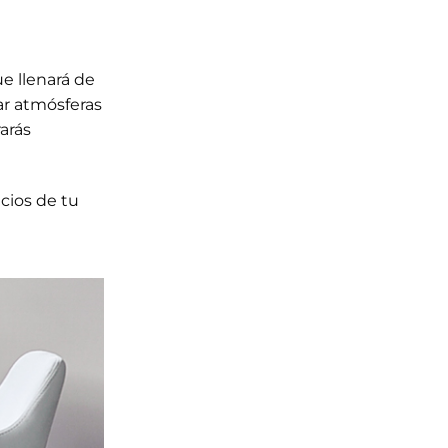
ue llenará de
ar atmósferas
arás
cios de tu