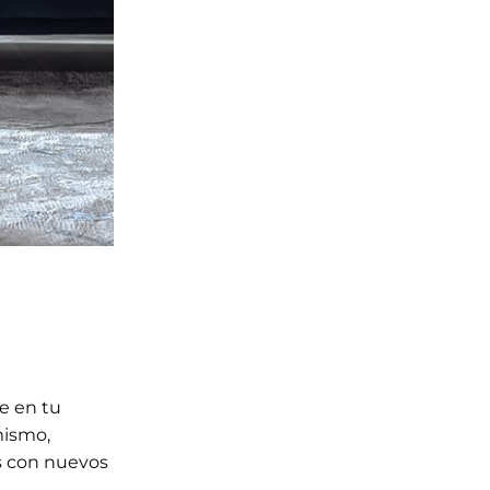
te en tu
mismo,
s con nuevos