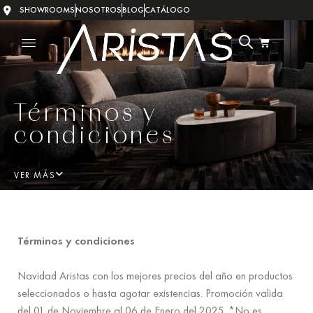
SHOWROOMS
NOSOTROS
BLOG
CATÁLOGO
Términos y
condiciones
VER MÁS
Términos y condiciones
Navidad Aristas con los mejores precios del año en productos
seleccionados o hasta agotar existencias. Promoción valida
del 01 de Noviembre al 06 de Enero del 2025. *No es