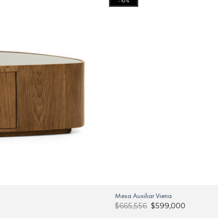
-10%
Mesa Auxiliar Viena
$
665,556
$
599,000