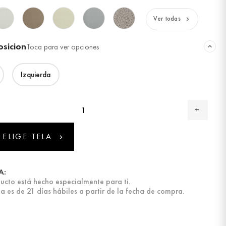
Ver todas
osicion
Toca para ver opciones
Izquierda
 ELIGE TELA
A:
ucto está hecho especialmente para ti.
a es de 21 días hábiles a partir de la fecha de compra.