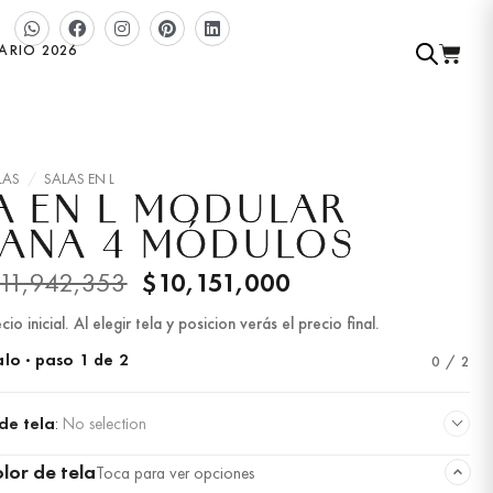
ARIO 2026
LAS
/
SALAS EN L
A EN L MODULAR
ANA 4 MÓDULOS
11,942,353
$
10,151,000
cio inicial. Al elegir tela y posicion verás el precio final.
lo · paso 1 de 2
0 / 2
 de tela
:
No selection
olor de tela
Toca para ver opciones