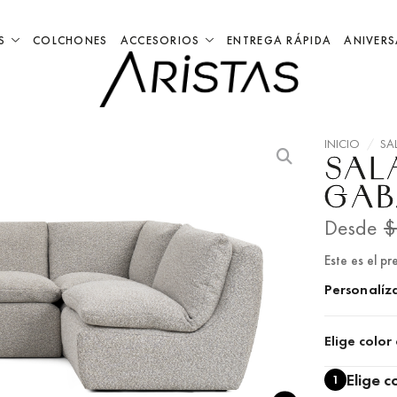
S
COLCHONES
ACCESORIOS
ENTREGA RÁPIDA
ANIVERS
INICIO
/
SA
SAL
GAB
Desde
$
Este es el pre
Personalíza
Elige color
Elige c
1