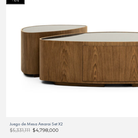
-10%
Juego de Mesa Amarai Set X2
$
5,331,111
$
4,798,000