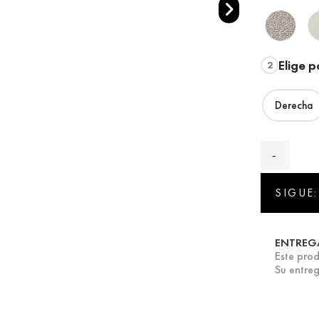
Elige p
2
Derecha
SIGUE:
ENTREG
Este prod
Su entreg