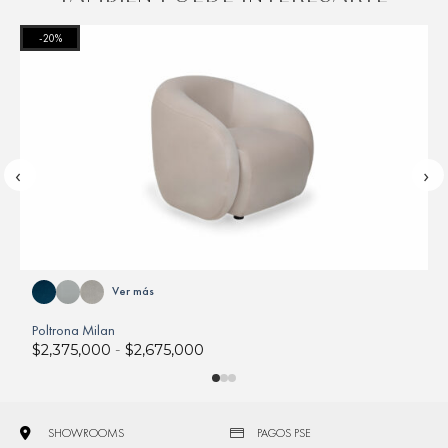
-20%
‹
›
Ver más
M
Poltrona Milan
$
2,375,000
-
$
2,675,000
SHOWROOMS
PAGOS PSE