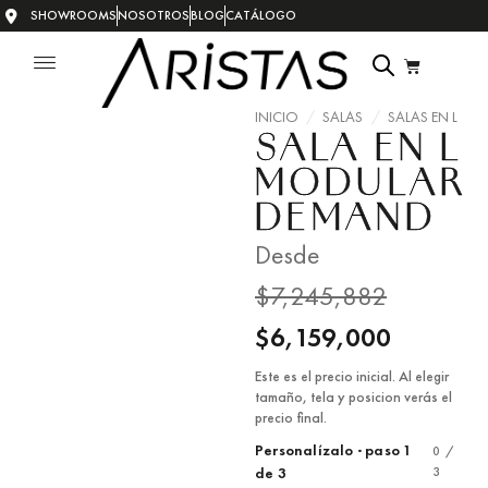
SHOWROOMS
NOSOTROS
BLOG
CATÁLOGO
INICIO
/
SALAS
/
SALAS EN L
SALA EN L
MODULAR
DEMAND
Desde
$
7,245,882
$
6,159,000
Este es el precio inicial. Al elegir
tamaño, tela y posicion verás el
precio final.
Personalízalo · paso 1
0 /
3
de 3