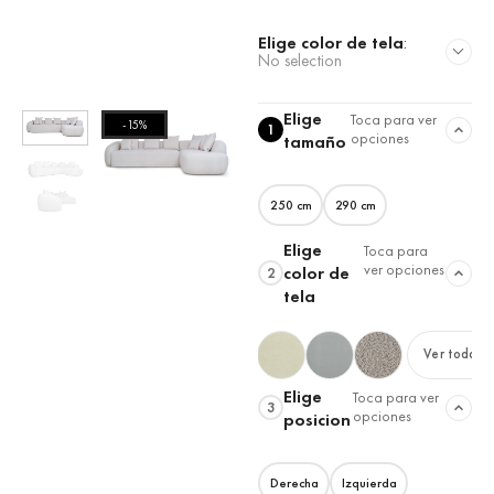
Elige color de tela
:
No selection
Elige
Toca para ver
-15%
1
opciones
tamaño
250 cm
290 cm
Elige
Toca para
ver opciones
color de
2
tela
Ver todas
Elige
Toca para ver
3
opciones
posicion
Derecha
Izquierda