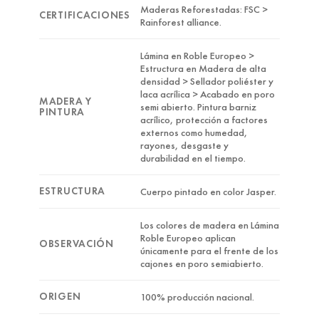
Maderas Reforestadas: FSC >
CERTIFICACIONES
Rainforest alliance.
Lámina en Roble Europeo >
Estructura en Madera de alta
densidad > Sellador poliéster y
laca acrílica > Acabado en poro
MADERA Y
semi abierto. Pintura barniz
PINTURA
acrílico, protección a factores
externos como humedad,
rayones, desgaste y
durabilidad en el tiempo.
ESTRUCTURA
Cuerpo pintado en color Jasper.
Los colores de madera en Lámina
Roble Europeo aplican
OBSERVACIÓN
únicamente para el frente de los
cajones en poro semiabierto.
ORIGEN
100% producción nacional.