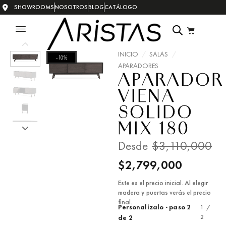
SHOWROOMS
NOSOTROS
BLOG
CATÁLOGO
INICIO
/
SALAS
/
-10%
APARADORES
APARADOR
VIENA
SOLIDO
MIX 180
Desde
$
3,110,000
$
2,799,000
Este es el precio inicial. Al elegir
madera y puertas verás el precio
final.
Personalízalo · paso 2
1 /
2
de 2