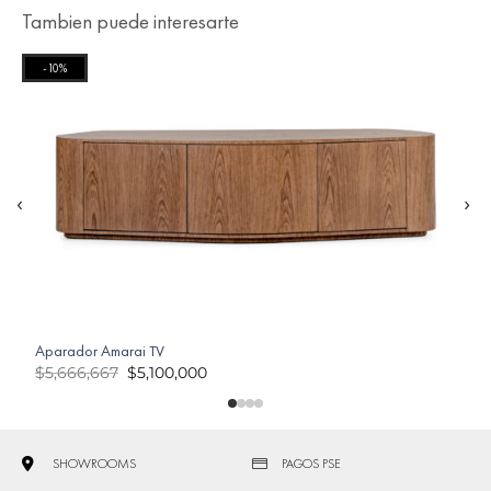
Tambien puede interesarte
-10%
‹
›
Aparador Amarai TV
A
$
5,666,667
$
5,100,000
SHOWROOMS
PAGOS PSE