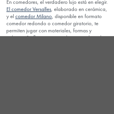
En comedores, el verdadero lujo está en elegir.
El comedor Versalles
, elaborado en cerámica,
y el
comedor Milano
, disponible en formato
comedor redondo o comedor giratorio, te
permiten jugar con materiales, formas y
colores. ¿Prefieres un comedor en madera de
roble o un comedor en piedra sinterizada?
¿Quieres un comedor personalizable que
combine con tu estilo? Aquí encuentras las
mejores propuestas en mesas en madera,
diseños modernos y soluciones innovadoras
para cada ambiente.