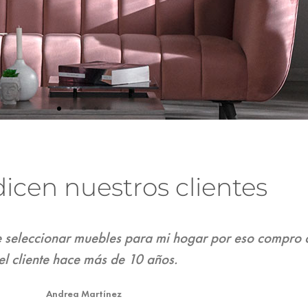
icen nuestros clientes
una
Creé 