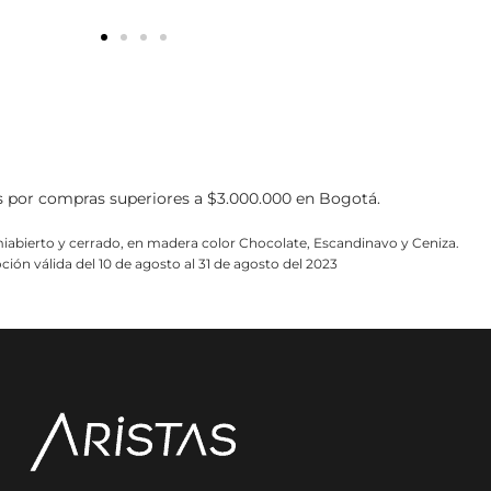
s por compras superiores a $3.000.000 en Bogotá.
iabierto y cerrado, en madera color Chocolate, Escandinavo y Ceniza.
ión válida del 10 de agosto al 31 de agosto del 2023