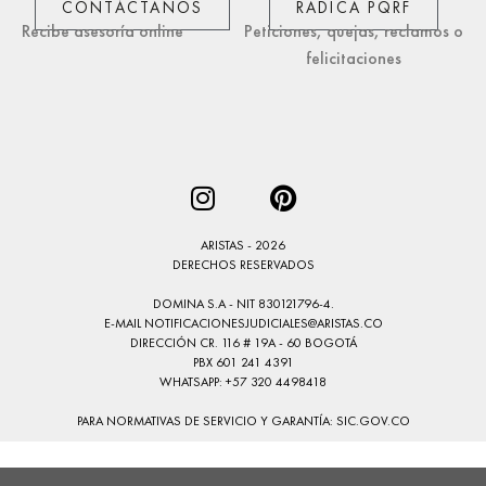
CONTÁCTANOS
RADICA PQRF
Recibe asesoría online
Peticiones, quejas, reclamos o
felicitaciones
ARISTAS - 2026
DERECHOS RESERVADOS
DOMINA S.A - NIT 830121796-4.
E-MAIL
NOTIFICACIONESJUDICIALES@ARISTAS.CO
DIRECCIÓN CR. 116 # 19A - 60 BOGOTÁ
PBX 601 241 4391
WHATSAPP: +57 320 4498418
PARA NORMATIVAS DE SERVICIO Y GARANTÍA:
SIC.GOV.CO