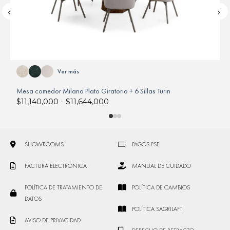
‹
›
Ver más
Mesa comedor Milano Plato Giratorio + 6 Sillas Turin
M
$
11,140,000
-
$
11,644,000
SHOWROOMS
PAGOS PSE
FACTURA ELECTRÓNICA
MANUAL DE CUIDADO
POLÍTICA DE TRATAMIENTO DE
POLÍTICA DE CAMBIOS
DATOS
POLÍTICA SAGRILAFT
AVISO DE PRIVACIDAD