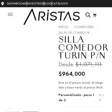
SHOWROOMS
NOSOTROS
BLOG
CATÁLOGO
INICIO
/
COMEDORES
/
SILLAS DE COMEDOR
SILLA
COMEDOR
TURIN P/N
Desde
$
1,071,111
$
964,000
Este es el precio inicial. Al elegir
tela y base verás el precio final.
Personalízalo · paso 1
0 /
2
de 2