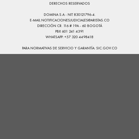
DERECHOS RESERVADOS
DOMINA S.A - NIT 830121796-4.
E-MAIL
NOTIFICACIONESJUDICIALES@ARISTAS.CO
DIRECCIÓN CR. 116 # 19A - 60 BOGOTÁ
PBX 601 241 4391
WHATSAPP: +57 320 4498418
PARA NORMATIVAS DE SERVICIO Y GARANTÍA:
SIC.GOV.CO