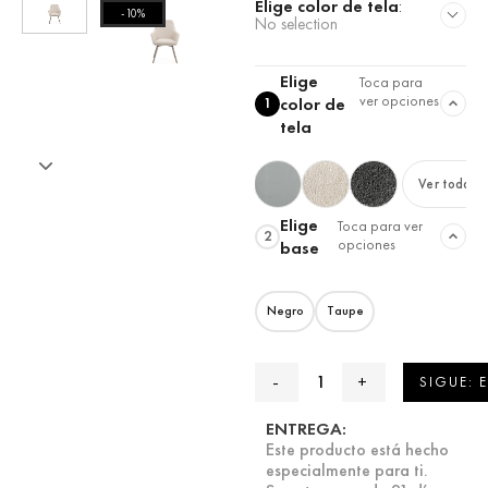
Elige color de tela
:
-10%
No selection
Elige
Toca para
ver opciones
color de
1
tela
Ver todas
Elige
Toca para ver
2
opciones
base
Negro
Taupe
SIGUE: 
ENTREGA:
Este producto está hecho
especialmente para ti.