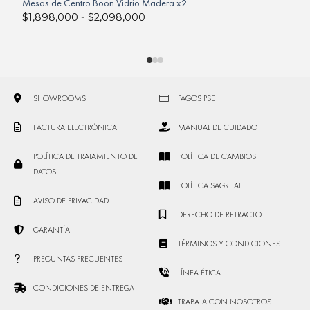
Mesas de Centro Boon Vidrio Madera x2
$
1,898,000
-
$
2,098,000
P
SHOWROOMS
PAGOS PSE
FACTURA ELECTRÓNICA
MANUAL DE CUIDADO
POLÍTICA DE TRATAMIENTO DE
POLÍTICA DE CAMBIOS
DATOS
POLÍTICA SAGRILAFT
AVISO DE PRIVACIDAD
DERECHO DE RETRACTO
GARANTÍA
TÉRMINOS Y CONDICIONES
PREGUNTAS FRECUENTES
LÍNEA ÉTICA
CONDICIONES DE ENTREGA
TRABAJA CON NOSOTROS