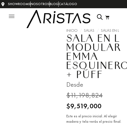
SHOWROOMS
NOSOTROS
BLOG
CATÁLOGO
INICIO
/
SALAS
/
SALAS EN L
SALA EN L
MODULAR
EMMA
ESQUINER
+ PUFF
Desde
$
11,198,824
$
9,519,000
Este es el precio inicial. Al elegir
madera y tela verás el precio final.