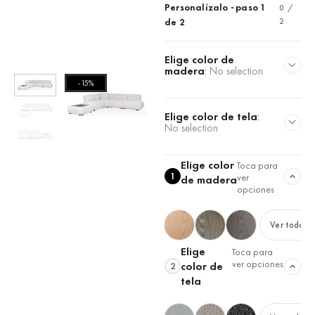
Personalízalo · paso 1
0 /
2
de 2
Elige color de
madera
:
No selection
-15%
Elige color de tela
:
No selection
Elige color
Toca para
1
ver
de madera
opciones
Ver todas
Elige
Toca para
ver opciones
color de
2
tela