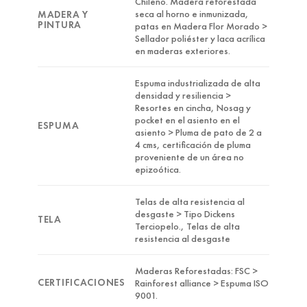
Chileno. Madera reforestada
seca al horno e inmunizada,
MADERA Y
PINTURA
patas en Madera Flor Morado >
Sellador poliéster y laca acrílica
en maderas exteriores.
Espuma industrializada de alta
densidad y resiliencia >
Resortes en cincha, Nosag y
pocket en el asiento en el
ESPUMA
asiento > Pluma de pato de 2 a
4 cms, certificación de pluma
proveniente de un área no
epizoótica.
Telas de alta resistencia al
desgaste > Tipo Dickens
TELA
Terciopelo., Telas de alta
resistencia al desgaste
Maderas Reforestadas: FSC >
CERTIFICACIONES
Rainforest alliance > Espuma ISO
9001.