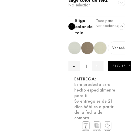
Elige color de tela
:
No selection
Elige
Toca para
ver opciones
color de
1
tela
Ver todas
SIGUE: 
ENTREGA:
Este producto esta
hecho especialmente
para ti.
Su entrega es de 21
días hábiles a partir
de la fecha de
compra.