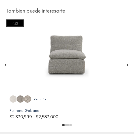
Tambien puede interesarte
-15%
‹
›
Ver más
Poltrona Gabana
P
$
2,330,999
-
$
2,583,000