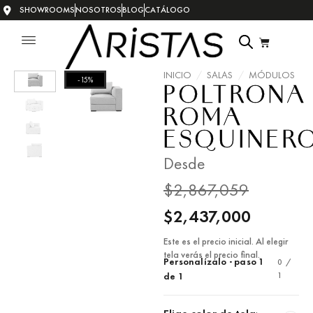
SHOWROOMS
NOSOTROS
BLOG
CATÁLOGO
INICIO
/
SALAS
/
MÓDULOS
-15%
POLTRONA
ROMA
ESQUINER
Desde
$
2,867,059
$
2,437,000
Este es el precio inicial. Al elegir
tela verás el precio final.
Personalízalo · paso 1
0 /
1
de 1