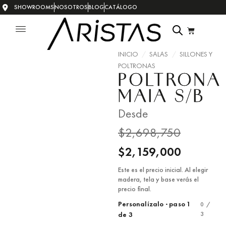
SHOWROOMS
NOSOTROS
BLOG
CATÁLOGO
INICIO
/
SALAS
/
SILLONES Y
POLTRONAS
POLTRONA
MAIA S/B
Desde
$
2,698,750
$
2,159,000
Este es el precio inicial. Al elegir
madera, tela y base verás el
precio final.
Personalízalo · paso 1
0 /
3
de 3