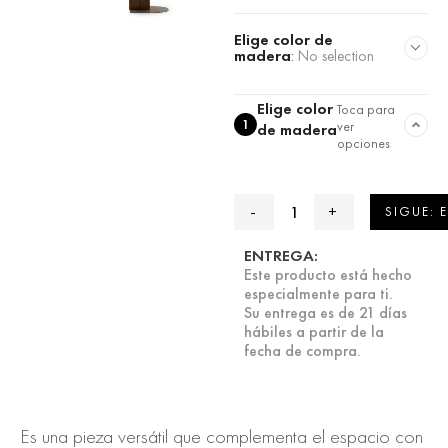
Elige color de
madera
:
No selection
Elige color
Toca para
1
ver
de madera
opciones
SIGUE: 
ENTREGA:
Este producto está hecho
especialmente para ti.
Su entrega es de 21 días
hábiles a partir de la
fecha de compra.
Es una pieza versátil que complementa el espacio con