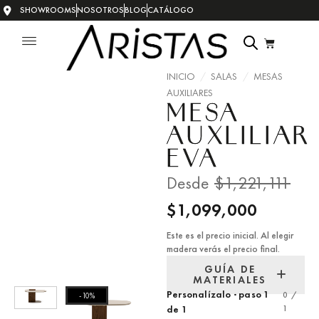
SHOWROOMS
NOSOTROS
BLOG
CATÁLOGO
INICIO
/
SALAS
/
MESAS
AUXILIARES
MESA
AUXLILIAR
EVA
Desde
$
1,221,111
$
1,099,000
Este es el precio inicial. Al elegir
madera verás el precio final.
GUÍA DE
MATERIALES
Personalízalo · paso 1
0 /
-10%
1
de 1