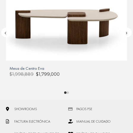
‹
›
Mesa de Centro Eva
$
1,998,889
$
1,799,000
S
SHOWROOMS
PAGOS PSE
FACTURA ELECTRÓNICA
MANUAL DE CUIDADO