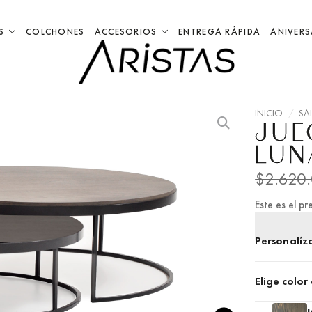
S
COLCHONES
ACCESORIOS
ENTREGA RÁPIDA
ANIVERS
INICIO
/
SA
JUE
LUN
$
2.620
Este es el pre
Personalíza
Elige colo