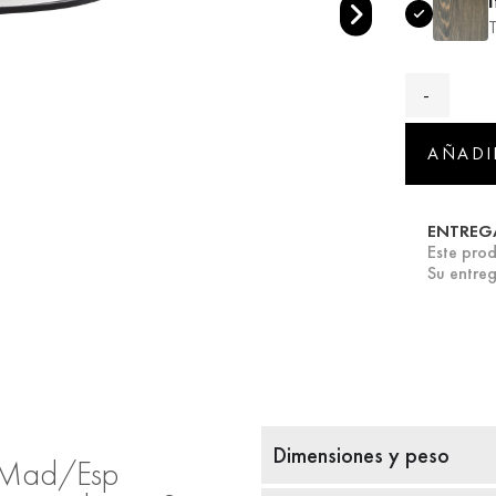
T
AÑADI
ENTREG
Este prod
Su entreg
Dimensiones y peso
a Mad/Esp