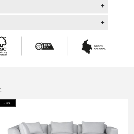
E
-15%