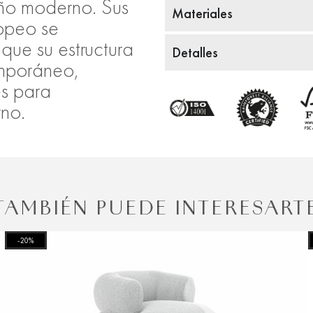
eño moderno. Sus
Materiales
ropeo se
que su estructura
Detalles
emporáneo,
es para
no.
TAMBIÉN PUEDE INTERESART
-20%