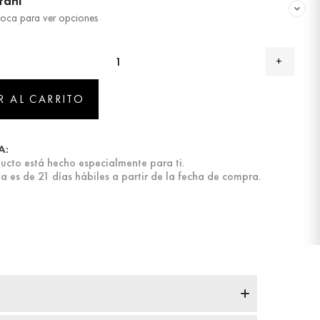
Itani
oca para ver opciones
R AL CARRITO
A:
ucto está hecho especialmente para ti.
a es de 21 días hábiles a partir de la fecha de compra.