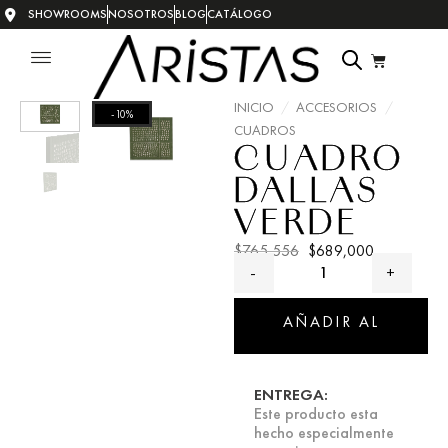
SHOWROOMS
NOSOTROS
BLOG
CATÁLOGO
INICIO
/
ACCESORIOS
/
-10%
CUADROS
CUADRO
DALLAS
VERDE
$
765,556
$
689,000
AÑADIR AL
CARRITO
ENTREGA:
Este producto esta
hecho especialmente