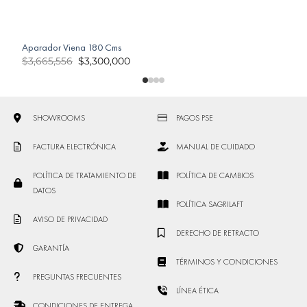
Aparador Viena 180 Cms
A
$
3,665,556
$
3,300,000
SHOWROOMS
PAGOS PSE
FACTURA ELECTRÓNICA
MANUAL DE CUIDADO
POLÍTICA DE TRATAMIENTO DE
POLÍTICA DE CAMBIOS
DATOS
POLÍTICA SAGRILAFT
AVISO DE PRIVACIDAD
DERECHO DE RETRACTO
GARANTÍA
TÉRMINOS Y CONDICIONES
PREGUNTAS FRECUENTES
LÍNEA ÉTICA
CONDICIONES DE ENTREGA