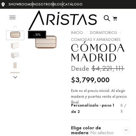
SHOWROOMS
NOSOTROS
BLOG
CATÁLOGO
INICIO
/
DORMITORIOS
/
-10%
COMODAS Y APARADORES
CÓMODA
MADRID
Desde
$
4,221,111
$
3,799,000
Este es el precio inicial. Al elegir
madera y puertas verás el precio
final.
Personalízalo · paso 1
0 /
2
de 2
Elige color de
madera
:
No selection