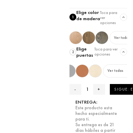
Elige color
Toca para
1
ver
de madera
opciones
Ver todas
Elige
Toca para ver
2
opciones
puertas
Ver todas
SIGUE: 
ENTREGA:
Este producto esta
hecho especialmente
para ti.
Su entrega es de 21
días hábiles a partir