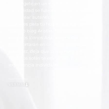
Sumérgete en un mundo donde la
comodidad se fusiona con la elegancia
para crear auténticas obras de arte en
muebles para tu hogar. Bienvenido a
nuestro blog Aristas. Donde encontraras
nuestros Iconos Aristas en sofás que te
transportarán en un oasis de sofisticación
y calidez, deja que por la magia de
nuestros sofás te envuelvan en una
experiencia inolvidable.
VER MÁS