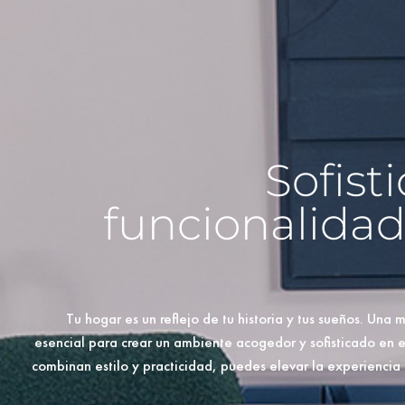
Sofist
funcionalidad
Tu hogar es un reflejo de tu historia y tus sueños. Una
esencial para crear un ambiente acogedor y sofisticado en 
combinan estilo y practicidad, puedes elevar la experienci