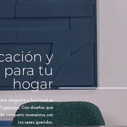
icación y
 para tu
hogar
 mesa elegante y funcional es
el
comedor
. Con diseños que
a de compartir momentos con
tus seres queridos.